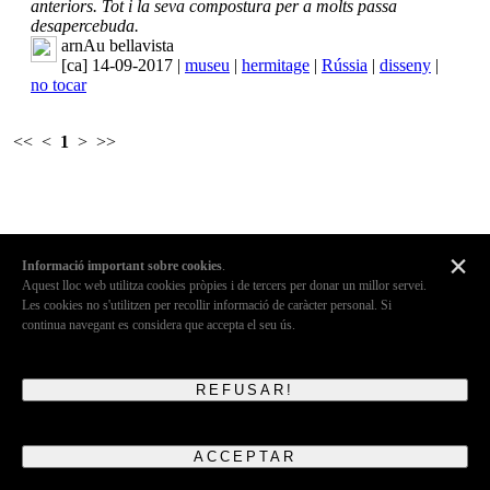
anteriors. Tot i la seva compostura per a molts passa
desapercebuda.
arnAu bellavista
[ca] 14-09-2017 |
museu
|
hermitage
|
Rússia
|
disseny
|
no tocar
<<
<
1
>
>>
×
Informació important sobre cookies
.
Aquest lloc web utilitza cookies pròpies i de tercers per donar un millor servei.
Les cookies no s'utilitzen per recollir informació de caràcter personal. Si
continua navegant es considera que accepta el seu ús.
REFUSAR!
ACCEPTAR