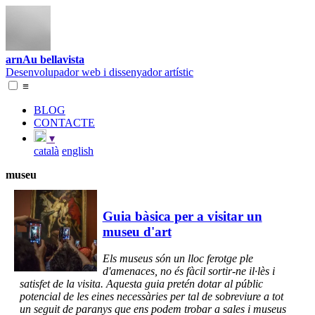
arnAu bellavista
Desenvolupador web i dissenyador artístic
≡
BLOG
CONTACTE
▾
català
english
museu
Guia bàsica per a visitar un
museu d'art
Els museus són un lloc ferotge ple
d'amenaces, no és fàcil sortir-ne il·lès i
satisfet de la visita. Aquesta guia pretén dotar al públic
potencial de les eines necessàries per tal de sobreviure a tot
un seguit de paranys que ens podem trobar a sales i museus