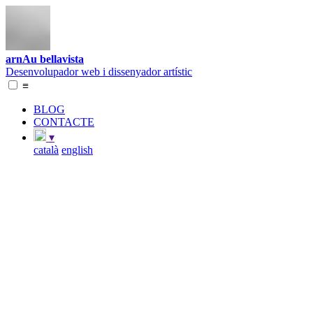
arnAu bellavista
Desenvolupador web i dissenyador artístic
≡
BLOG
CONTACTE
▾
català
english