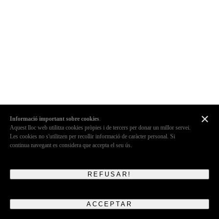
×
Informació important sobre cookies
.
Aquest lloc web utilitza cookies pròpies i de tercers per donar un millor servei.
Les cookies no s'utilitzen per recollir informació de caràcter personal. Si
continua navegant es considera que accepta el seu ús.
REFUSAR!
ACCEPTAR